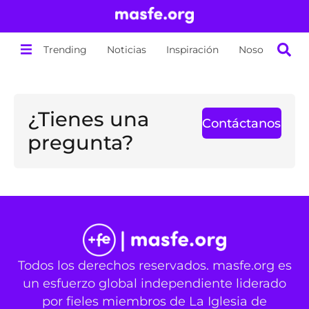
Trending
Noticias
Inspiración
Nosotros
¿Tienes una
Contáctanos
pregunta?
Todos los derechos reservados. masfe.org es
un esfuerzo global independiente liderado
por fieles miembros de La Iglesia de