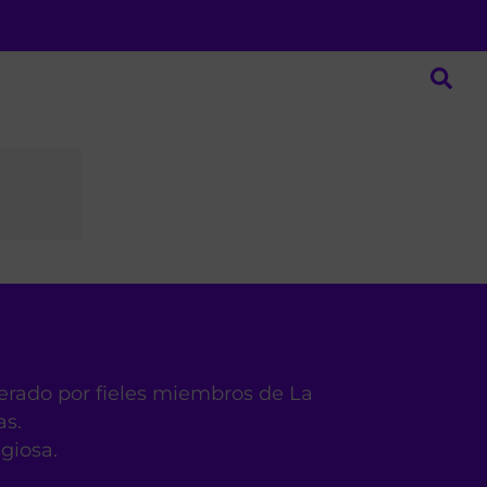
derado por fieles miembros de La
as.
igiosa.