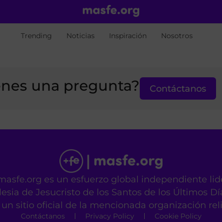
Trending
Noticias
Inspiración
Nosotros
enes una pregunta?
Contáctanos
masfe.org es un esfuerzo global independiente li
lesia de Jesucristo de los Santos de los Últimos Dí
un sitio oficial de la mencionada organización rel
Contáctanos
Privacy Policy
Cookie Policy