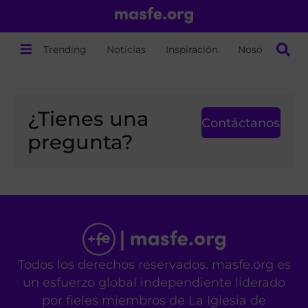
Trending
Noticias
Inspiración
Nosotros
¿Tienes una
Contáctanos
pregunta?
Todos los derechos reservados. masfe.org es
un esfuerzo global independiente liderado
por fieles miembros de La Iglesia de