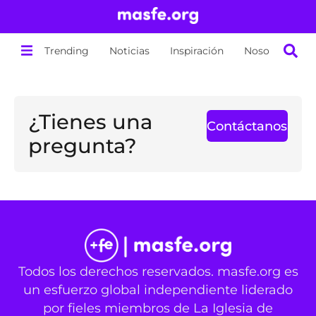
Trending
Noticias
Inspiración
Nosotros
¿Tienes una
Contáctanos
pregunta?
Todos los derechos reservados. masfe.org es
un esfuerzo global independiente liderado
por fieles miembros de La Iglesia de