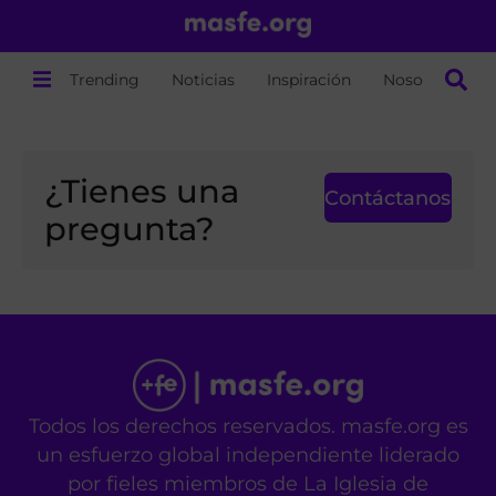
Trending
Noticias
Inspiración
Nosotros
¿Tienes una
Contáctanos
pregunta?
Todos los derechos reservados. masfe.org es
un esfuerzo global independiente liderado
por fieles miembros de La Iglesia de