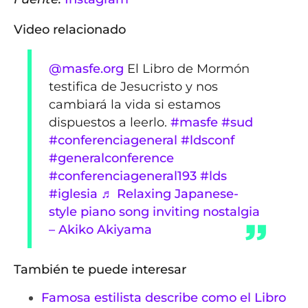
Video relacionado
@masfe.org
El Libro de Mormón
testifica de Jesucristo y nos
cambiará la vida si estamos
dispuestos a leerlo.
#masfe
#sud
#conferenciageneral
#ldsconf
#generalconference
#conferenciageneral193
#lds
#iglesia
♬ Relaxing Japanese-
style piano song inviting nostalgia
– Akiko Akiyama
También te puede interesar
Famosa estilista describe como el Libro