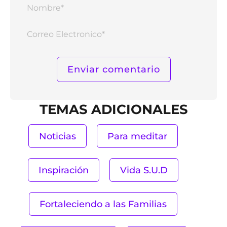
Nomb
Corr
Elect
TEMAS ADICIONALES
Noticias
Para meditar
Inspiración
Vida S.U.D
Fortaleciendo a las Familias