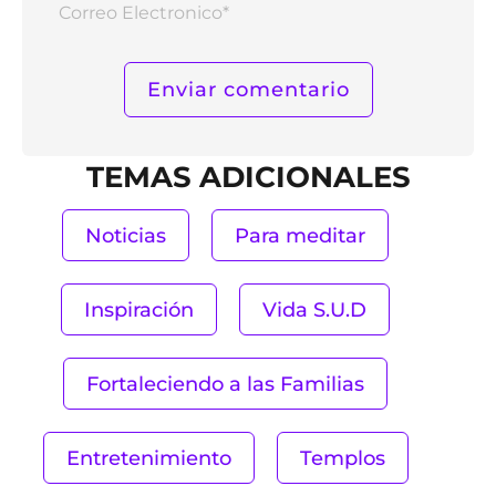
Elect
TEMAS ADICIONALES
Noticias
Para meditar
Inspiración
Vida S.U.D
Fortaleciendo a las Familias
Entretenimiento
Templos