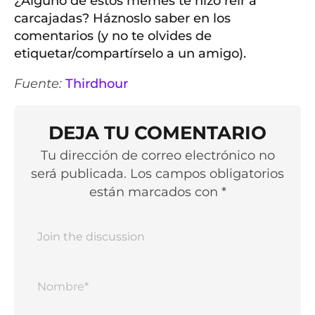
¿Alguno de estos memes te hizo reír a
carcajadas? Háznoslo saber en los
comentarios (y no te olvides de
etiquetar/compartírselo a un amigo).
Fuente:
Thirdhour
DEJA TU COMENTARIO
Tu dirección de correo electrónico no
será publicada. Los campos obligatorios
están marcados con *
Nomb
Corr