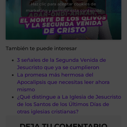
Haz clic para aceptar cookies de
marketing y permitir este contenido
También te puede interesar
3 señales de la Segunda Venida de
Jesucristo que ya se cumplieron
La promesa más hermosa del
Apocalipsis que necesitas leer ahora
mismo
¿Qué distingue a La Iglesia de Jesucristo
de los Santos de los Últimos Días de
otras iglesias cristianas?
DEJA TU COMENTARIO