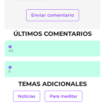
Elect
ÚLTIMOS COMENTARIOS
@
4.5
@
5
TEMAS ADICIONALES
Noticias
Para meditar