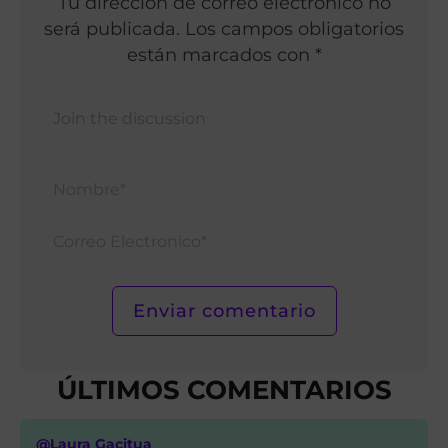
Tu dirección de correo electrónico no
será publicada. Los campos obligatorios
están marcados con *
Nomb
Corr
Elect
ÚLTIMOS COMENTARIOS
@Laura Gacitua