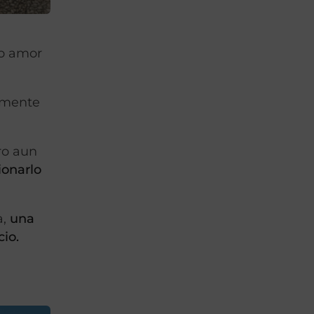
do amor
lmente
ro aun
ionarlo
a,
una
io.