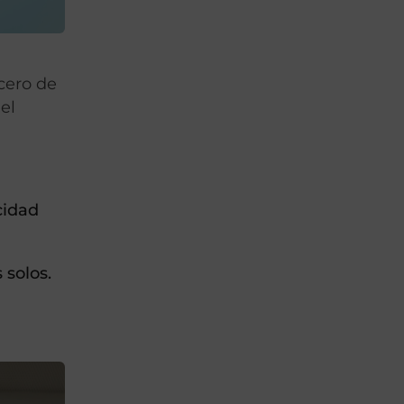
cero de
 el
cidad
 solos.