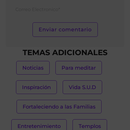
Corr
Elect
TEMAS ADICIONALES
Noticias
Para meditar
Inspiración
Vida S.U.D
Fortaleciendo a las Familias
Entretenimiento
Templos