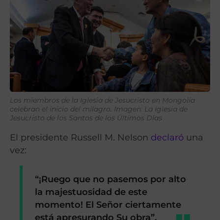
Los miembros de la Iglesia de Jesucristo en Mongolia
celebran el inicio del milagro. Imagen: La Iglesia de
Jesucristo de los Santos de los Últimos Días
El presidente Russell M. Nelson
declaró
una
vez:
“¡Ruego que no pasemos por alto
la majestuosidad de este
momento! El Señor ciertamente
está apresurando Su obra”.