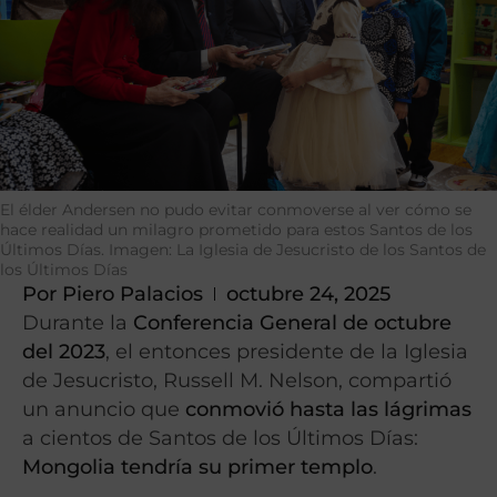
El élder Andersen no pudo evitar conmoverse al ver cómo se
hace realidad un milagro prometido para estos Santos de los
Últimos Días. Imagen: La Iglesia de Jesucristo de los Santos de
los Últimos Días
Por
Piero Palacios
octubre 24, 2025
Durante la
Conferencia General de octubre
del 2023
, el entonces presidente de la Iglesia
de Jesucristo, Russell M. Nelson, compartió
un anuncio que
conmovió hasta las lágrimas
a cientos de Santos de los Últimos Días:
Mongolia tendría su primer templo
.