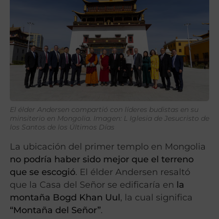
El élder Andersen compartió con líderes budistas en su
minsiterio en Mongolia. Imagen: L Iglesia de Jesucristo de
los Santos de los Últimos Días
La ubicación del primer templo en Mongolia
no podría haber sido mejor que el terreno
que se escogió
. El élder Andersen resaltó
que la Casa del Señor se edificaría en
la
montaña Bogd Khan Uul
, la cual significa
“Montaña del Señor”
.