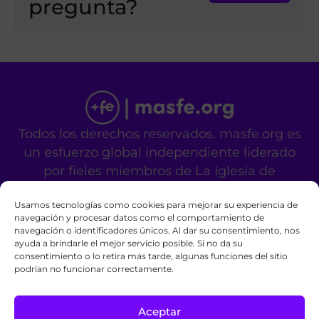
pregunta?
Todos los derechos reservados. masfe.org es
un esfuerzo global independiente liderado
por fieles miembros de La Iglesia de
Jesucristo de los Santos de los Últimos Días.
Usamos tecnologías como cookies para mejorar su experiencia de
No es un sitio oficial de la mencionada
navegación y procesar datos como el comportamiento de
organización religiosa.
navegación o identificadores únicos. Al dar su consentimiento, nos
Contáctanos
Privacy Policy
Cookie Policy
ayuda a brindarle el mejor servicio posible. Si no da su
consentimiento o lo retira más tarde, algunas funciones del sitio
podrían no funcionar correctamente.
Aceptar