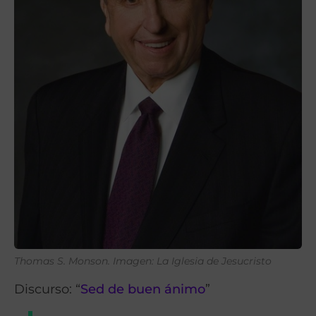
Thomas S. Monson. Imagen: La Iglesia de Jesucristo
Discurso: “
Sed de buen ánimo
”