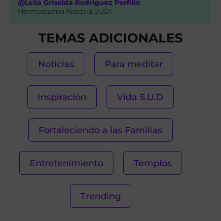
@Lelia Griselda Rodríguez Porfilio
Hermosísima historia SUD!
TEMAS ADICIONALES
Noticias
Para meditar
Inspiración
Vida S.U.D
Fortaleciendo a las Familias
Entretenimiento
Templos
Trending