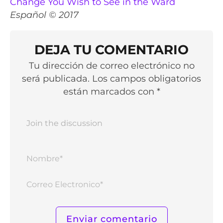
Change You Wish to See in the Ward
Español © 2017
DEJA TU COMENTARIO
Tu dirección de correo electrónico no
será publicada. Los campos obligatorios
están marcados con *
Nomb
Corr
Elect