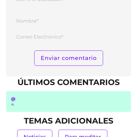
Nomb
Corr
Elect
ÚLTIMOS COMENTARIOS
@
4
TEMAS ADICIONALES
Noticias
Para meditar