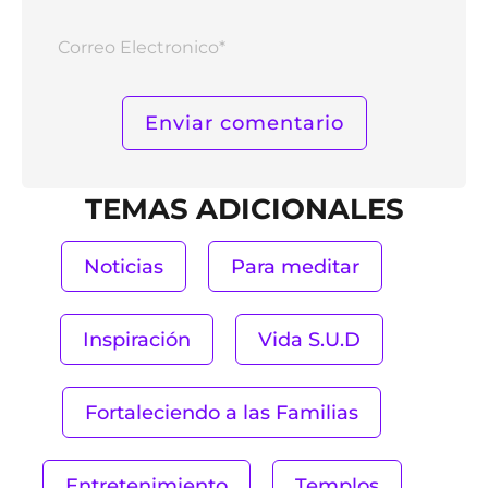
Corr
Elect
TEMAS ADICIONALES
Noticias
Para meditar
Inspiración
Vida S.U.D
Fortaleciendo a las Familias
Entretenimiento
Templos