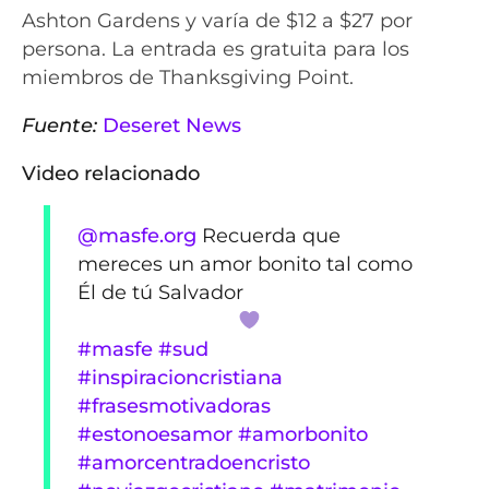
Ashton Gardens y varía de $12 a $27 por
persona. La entrada es gratuita para los
miembros de Thanksgiving Point.
Fuente:
Deseret News
Video relacionado
@masfe.org
Recuerda que
mereces un amor bonito tal como
Él de tú Salvador
#masfe
#sud
#inspiracioncristiana
#frasesmotivadoras
#estonoesamor
#amorbonito
#amorcentradoencristo