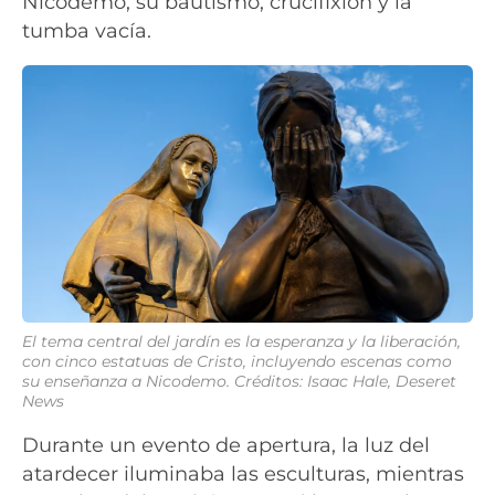
Nicodemo, su bautismo, crucifixión y la
tumba vacía.
El tema central del jardín es la esperanza y la liberación,
con cinco estatuas de Cristo, incluyendo escenas como
su enseñanza a Nicodemo.
Créditos: Isaac Hale, Deseret
News
Durante un evento de apertura, la luz del
atardecer iluminaba las esculturas, mientras