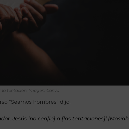
r la tentación. Imagen: Canva
curso “Seamos hombres” dijo:
dor, Jesús ‘no ced[ió] a [las tentaciones]’ (Mosíah