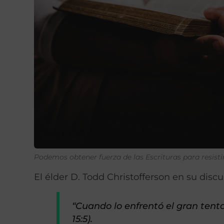
Podemos obtener fuerza de las Escrituras para resisti
El élder D. Todd Christofferson en su dis
“Cuando lo enfrentó el gran tenta
15:5).