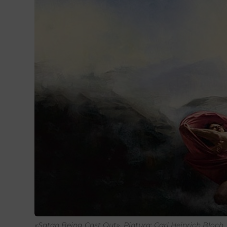
«Satan Being Cast Out», Pintura: Carl Heinrich Bloch