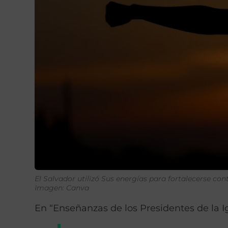
El Salvador utilizó Sus energías para fortalecerse cont
Imagen: Canva
En “Enseñanzas de los Presidentes de la I