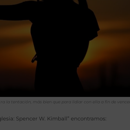
ra la tentación, más bien que para lidiar con ella a fin de vencer
glesia: Spencer W. Kimball” encontramos: