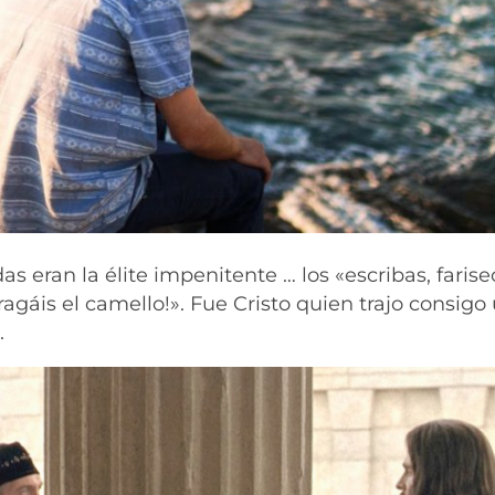
 eran la élite impenitente … los «escribas, farise
ragáis el camello!». Fue Cristo quien trajo consigo
.