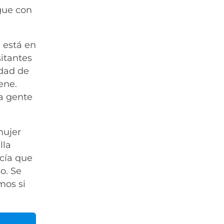
zgue con
 está en
sitantes
idad de
ene.
la gente
mujer
lla
ecía que
o. Se
mos si