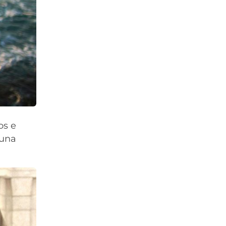
os e
 una