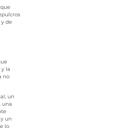
s que
epulcros
 y de
que
y la
a no
al, un
, una
nte
 y un
e lo