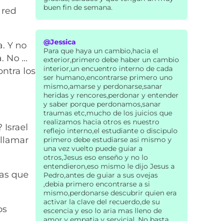
buen fin de semana.
 red
@Jessica
a. Y no
Para que haya un cambio,hacia el
a. No …
exterior,primero debe haber un cambio
interior,un encuentro interno de cada
ontra los
ser humano,encontrarse primero uno
mismo,amarse y perdonarse,sanar
heridas y rencores,perdonar y entender
y saber porque perdonamos,sanar
traumas etc,mucho de los juicios que
realizamos hacia otros es nuestro
 Israel
reflejo interno,el estudiante o discipulo
 llamar
primero debe estudiarse asi mismo y
una vez vuelto puede guiar a
otros,Jesus eso enseño y no lo
entendieron,eso mismo le dijo Jesus a
tas que
Pedro,antes de guiar a sus ovejas
,debia primero encontrarse a si
mismo,perdonarse descubrir quien era
activar la clave del recuerdo,de su
os
escencia y eso lo aria mas lleno de
amor y empatia y servicial. No basta