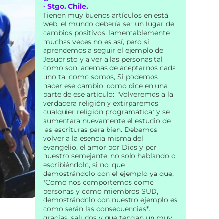
- Stgo. Chile.
Tienen muy buenos artículos en está
web, el mundo debería ser un lugar de
cambios positivos, lamentablemente
muchas veces no es así, pero si
aprendemos a seguir el ejemplo de
Jesucristo y a ver a las personas tal
como son, además de aceptarnos cada
uno tal como somos, Si podemos
hacer ese cambio. como dice en una
parte de ese artículo: "Volveremos a la
verdadera religión y extirparemos
cualquier religión programática" y se
aumentara nuevamente el estudio de
las escrituras para bien. Debemos
volver a la esencia misma del
evangelio, el amor por Dios y por
nuestro semejante. no solo hablando o
escribiéndolo, si no, que
demostrándolo con el ejemplo ya que,
"Como nos comportemos como
personas y como miembros SUD,
demostrándolo con nuestro ejemplo es
como serán las consecuencias*.
gracias, saludos y que tengan un muy