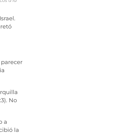
cos a la
srael.
cretó
 parecer
ia
rquilla
:3). No
o a
cibió la