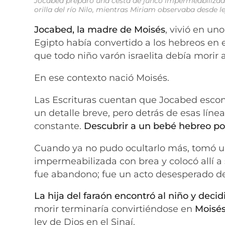
Jocabed preparó una cesta de junco impermeabilizada 
orilla del río Nilo, mientras Miriam observaba desde 
Jocabed, la madre de Moisés
, vivió en un
Egipto había convertido a los hebreos en e
que todo niño varón israelita debía morir ar
En ese contexto nació Moisés.
Las Escrituras cuentan que Jocabed escon
un detalle breve, pero detrás de esas líne
constante.
Descubrir a un bebé hebreo podí
Cuando ya no pudo ocultarlo más, tomó u
impermeabilizada con brea y colocó allí a s
fue abandono; fue un acto desesperado de
La hija del faraón encontró al niño y decid
morir terminaría convirtiéndose en
Moisé
ley de Dios en el Sinaí.