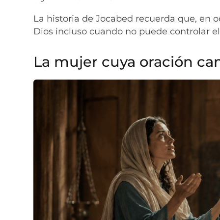
La historia de Jocabed recuerda que, en o
Dios incluso cuando no puede controlar el
La mujer cuya oración cam