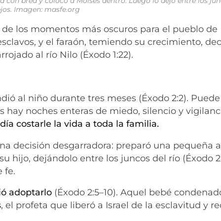
con brea y colocó a Moisés dentro. Luego lo dejó entre los jun
lejos. Imagen: masfe.org
o de los momentos más oscuros para el pueblo de I
sclavos, y el faraón, temiendo su crecimiento, de
rojado al río Nilo (Éxodo 1:22).
dió al niño durante tres meses (Éxodo 2:2). Puede
as hay noches enteras de miedo, silencio y vigilanc
a costarle la vida a toda la familia.
na decisión desgarradora: preparó una pequeña a
u hijo, dejándolo entre los juncos del río (Éxodo 2
 fe.
ió adoptarlo
(Éxodo 2:5–10). Aquel bebé condenad
s
, el profeta que liberó a Israel de la esclavitud y re