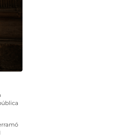
a
pública
derramó
1