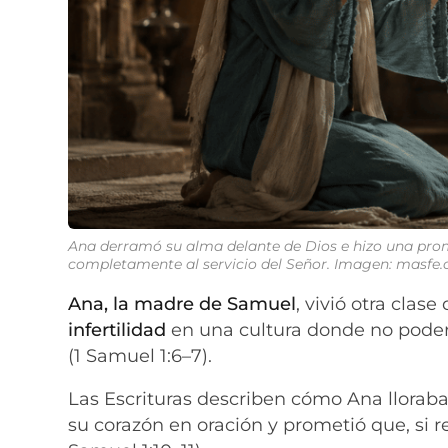
Ana derramó su alma delante de Dios e hizo una promes
completamente al servicio del Señor. Imagen: masfe.
Ana, la madre de Samuel
, vivió otra clase
infertilidad
en una cultura donde no poder
(1 Samuel 1:6–7).
Las Escrituras describen cómo Ana llorab
su corazón en oración y prometió que, si rec