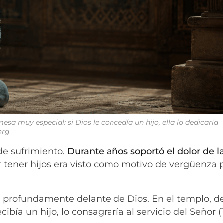
a muy especial: si Dios le concedía un hijo, ella lo dedicaría
org
 de sufrimiento.
Durante años soportó el dolor de l
 tener hijos era visto como motivo de vergüenza 
a profundamente delante de Dios. En el templo, 
ibía un hijo, lo consagraría al servicio del Señor (