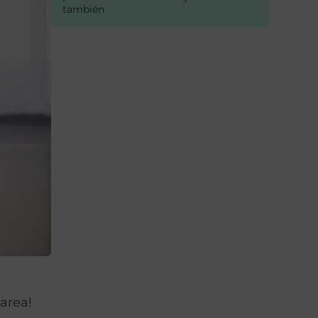
también
tarea!