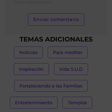
Elect
TEMAS ADICIONALES
Noticias
Para meditar
Inspiración
Vida S.U.D
Fortaleciendo a las Familias
Entretenimiento
Templos