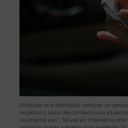
Enfatizar una debilidad, celebrar un peca
negativo o sacar de contexto una situación
realmente son”. Tal vez en Internet la dif
cristiana pueda volverse más evidente. El