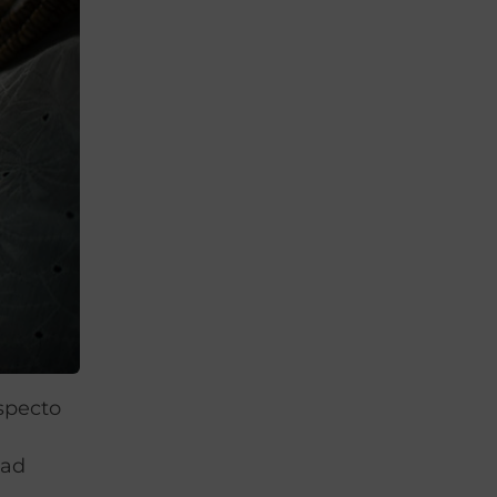
aspecto
dad