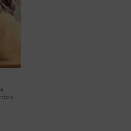
ea
exto o