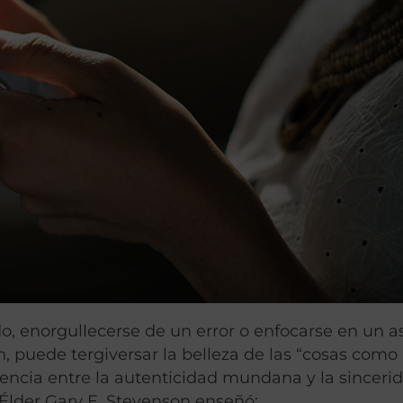
do, enorgullecerse de un error o enfocarse en un 
, puede tergiversar la belleza de las “cosas como
erencia entre la autenticidad mundana y la sinceri
 Élder Gary E. Stevenson enseñó: