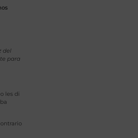
mos
z del
te para
o les di
aba
ontrario