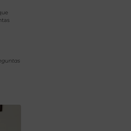
 que
ntas
reguntas