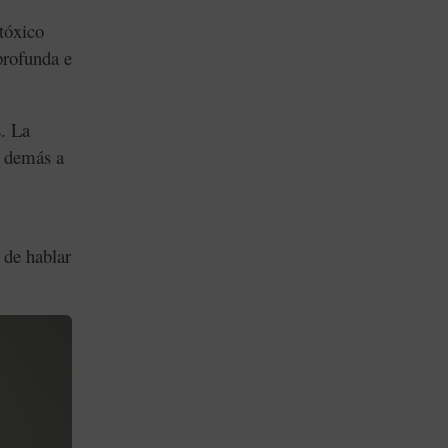
 tóxico
profunda e
s
. La
s demás a
 de hablar