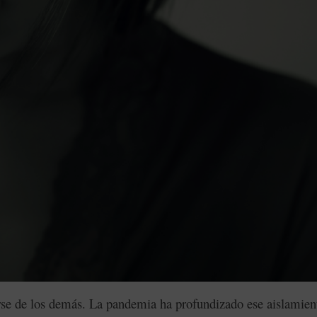
arse de los demás. La pandemia ha profundizado ese aislamien