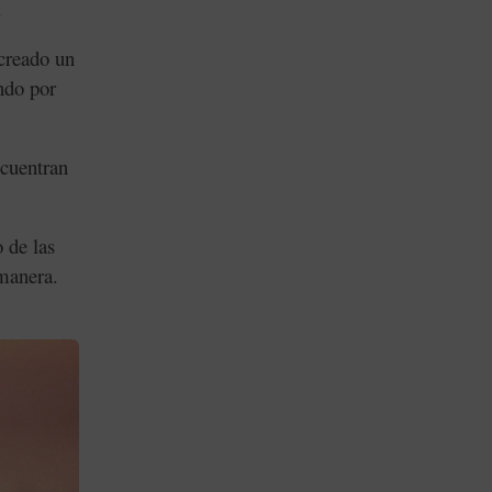
.
 creado un
ndo por
ncuentran
 de las
 manera.