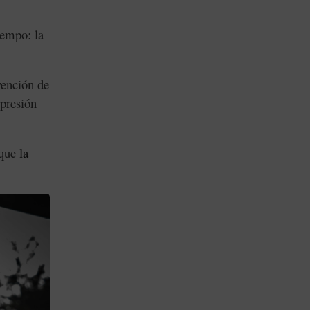
iempo: la
vención de
presión
 que
la