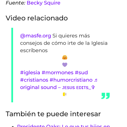
Fuente:
Becky Squire
Video relacionado
@masfe.org
Si quieres más
consejos de cómo irte de la Iglesia
escríbenos
#iglesia
#mormones
#sud
#cristianos
#humorcristiano
♬
original sound – ᴊᴇsᴜs ᴇᴅɪᴛs_✞
También te puede interesar
Presidente Oaks: Lo que tus hijos en