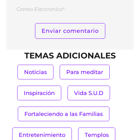
Corr
Elect
TEMAS ADICIONALES
Noticias
Para meditar
Inspiración
Vida S.U.D
Fortaleciendo a las Familias
Entretenimiento
Templos