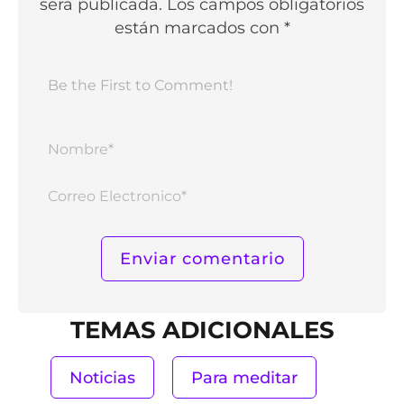
será publicada. Los campos obligatorios
están marcados con *
Nomb
Corr
Elect
TEMAS ADICIONALES
Noticias
Para meditar