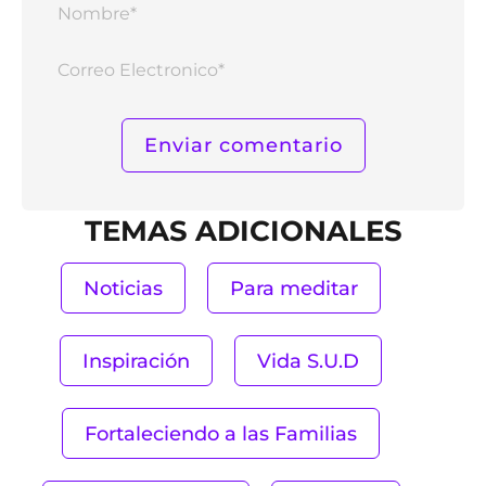
Nomb
Corr
Elect
TEMAS ADICIONALES
Noticias
Para meditar
Inspiración
Vida S.U.D
Fortaleciendo a las Familias