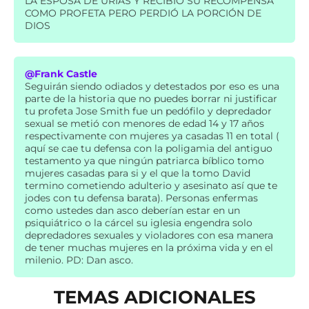
LA ESPOSA DE URÍAS Y RECIBIO SU RECOMPENSA
COMO PROFETA PERO PERDIÓ LA PORCIÓN DE
DIOS
@Frank Castle
Seguirán siendo odiados y detestados por eso es una
parte de la historia que no puedes borrar ni justificar
tu profeta Jose Smith fue un pedófilo y depredador
sexual se metió con menores de edad 14 y 17 años
respectivamente con mujeres ya casadas 11 en total (
aquí se cae tu defensa con la poligamia del antiguo
testamento ya que ningún patriarca bíblico tomo
mujeres casadas para si y el que la tomo David
termino cometiendo adulterio y asesinato así que te
jodes con tu defensa barata). Personas enfermas
como ustedes dan asco deberían estar en un
psiquiátrico o la cárcel su iglesia engendra solo
depredadores sexuales y violadores con esa manera
de tener muchas mujeres en la próxima vida y en el
milenio. PD: Dan asco.
TEMAS ADICIONALES