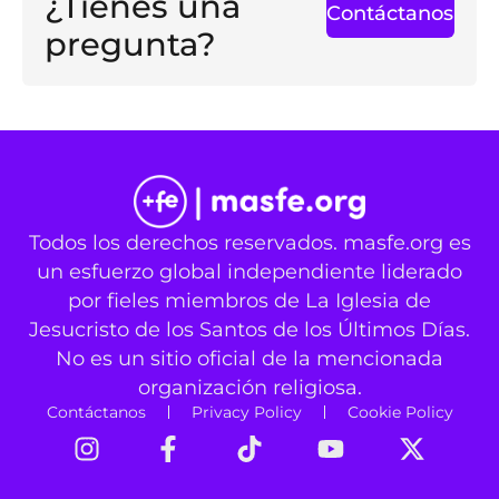
¿Tienes una
Contáctanos
pregunta?
Todos los derechos reservados. masfe.org es
un esfuerzo global independiente liderado
por fieles miembros de La Iglesia de
Jesucristo de los Santos de los Últimos Días.
No es un sitio oficial de la mencionada
organización religiosa.
Contáctanos
Privacy Policy
Cookie Policy