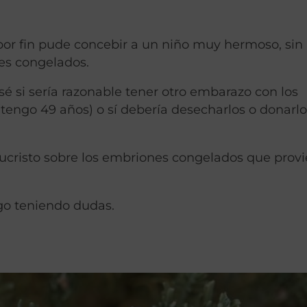
por fin pude concebir a un niño muy hermoso, sin
es congelados.
sé si sería razonable tener otro embarazo con los
engo 49 años) o sí debería desecharlos o donarlo
esucristo sobre los embriones congelados que prov
igo teniendo dudas.