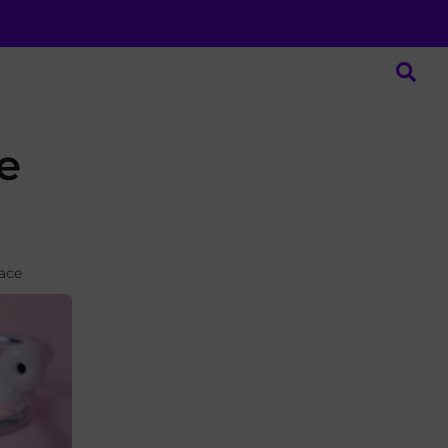
re
lace