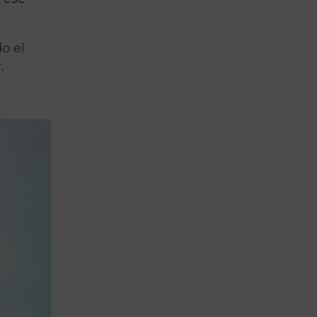
o el
.