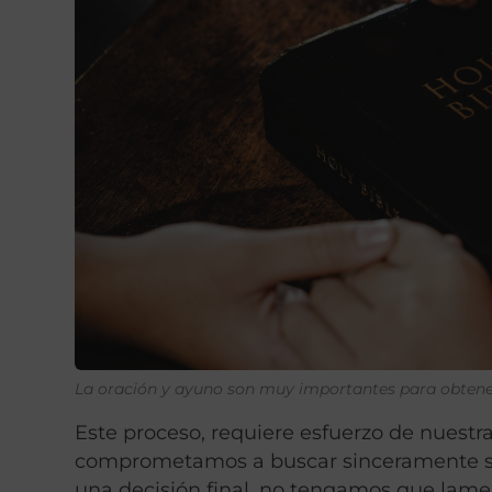
La oración y ayuno son muy importantes para obtene
Este proceso, requiere esfuerzo de nuestr
comprometamos a buscar sinceramente s
una decisión final, no tengamos que lamen