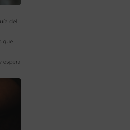
uía del
s que
y espera