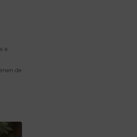
s a
ienen de