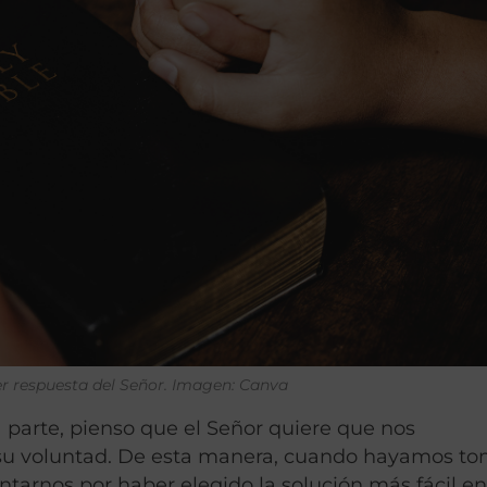
r respuesta del Señor. Imagen: Canva
a parte, pienso que el Señor quiere que nos
u voluntad. De esta manera, cuando hayamos t
tarnos por haber elegido la solución más fácil en