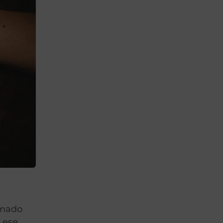
omado
 ese