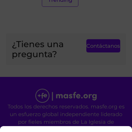
¿Tienes una
Contáctanos
pregunta?
Todos los derechos reservados. masfe.org es
un esfuerzo global independiente liderado
por fieles miembros de La Iglesia de
Jesucristo de los Santos de los Últimos Días.