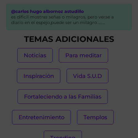
@carlos hugo albornoz astudillo
es dificil mostras señas o milagros, pero verse a
diario en el espejo,puede ser un milagro.........
TEMAS ADICIONALES
Noticias
Para meditar
Inspiración
Vida S.U.D
Fortaleciendo a las Familias
Entretenimiento
Templos
Trending