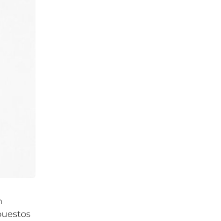
n
puestos