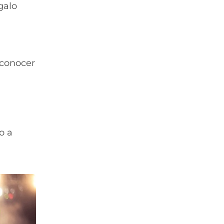
galo
 conocer
o a