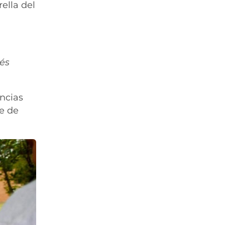
ella del
és
encias
je de