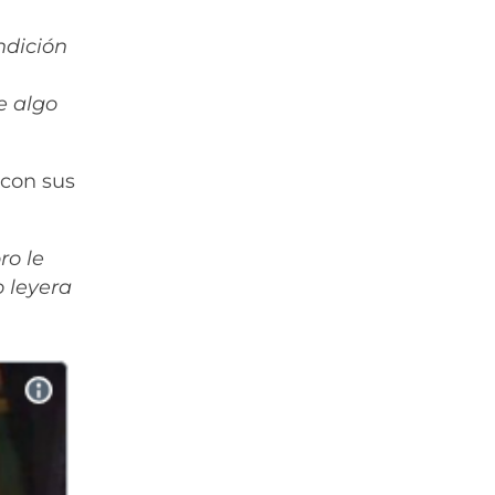
ndición
e algo
 con sus
ro le
o leyera