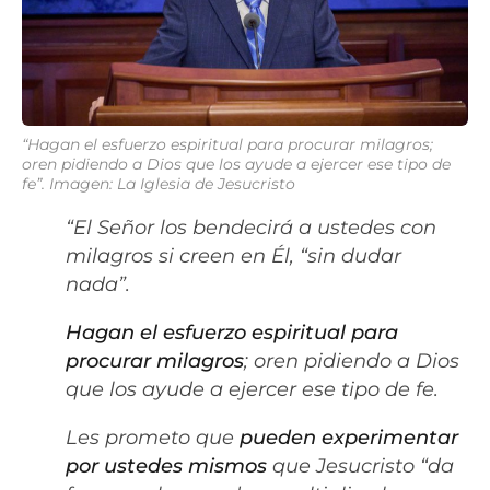
“Hagan el esfuerzo espiritual para procurar milagros;
oren pidiendo a Dios que los ayude a ejercer ese tipo de
fe”. Imagen: La Iglesia de Jesucristo
“El Señor los bendecirá
a ustedes
con
milagros
si
creen en Él, “sin dudar
nada”.
Hagan el esfuerzo espiritual para
procurar milagros
; oren pidiendo a Dios
que los ayude a ejercer ese tipo de fe.
Les prometo que
pueden experimentar
por ustedes mismos
que Jesucristo “da