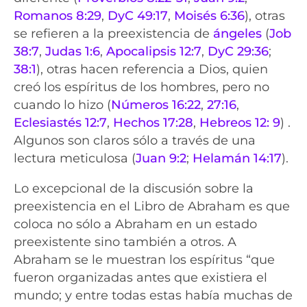
Romanos 8:29
,
DyC 49:17
,
Moisés 6:36
), otras
se refieren a la preexistencia de
ángeles
(
Job
38:7
,
Judas 1:6
,
Apocalipsis 12:7
,
DyC 29:36
;
38:1
), otras hacen referencia a Dios, quien
creó los espíritus de los hombres, pero no
cuando lo hizo (
Números 16:22
,
27:16
,
Eclesiastés 12:7
,
Hechos 17:28
,
Hebreos 12: 9
) .
Algunos son claros sólo a través de una
lectura meticulosa (
Juan 9:2
;
Helamán 14:17
).
Lo excepcional de la discusión sobre la
preexistencia en el Libro de Abraham es que
coloca no sólo a Abraham en un estado
preexistente sino también a otros. A
Abraham se le muestran los espíritus “que
fueron organizadas antes que existiera el
mundo; y entre todas estas había muchas de