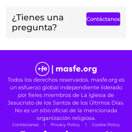
¿Tienes una
Contáctanos
pregunta?
Todos los derechos reservados. masfe.org es
un esfuerzo global independiente liderado
por fieles miembros de La Iglesia de
Jesucristo de los Santos de los Últimos Días.
No es un sitio oficial de la mencionada
organización religiosa.
Contáctanos
Privacy Policy
Cookie Policy