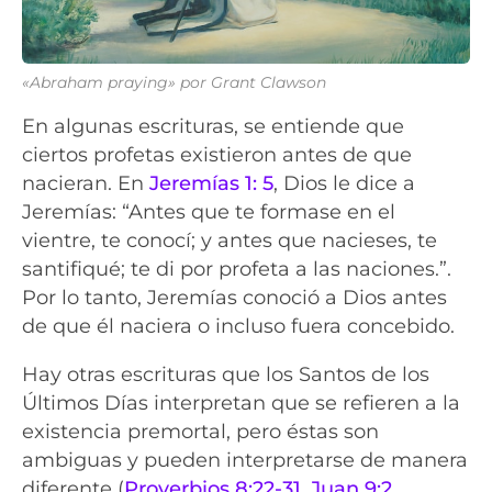
«Abraham praying» por Grant Clawson
En algunas escrituras, se entiende que
ciertos profetas existieron antes de que
nacieran. En
Jeremías 1: 5
, Dios le dice a
Jeremías: “Antes que te formase en el
vientre, te conocí; y antes que nacieses, te
santifiqué; te di por profeta a las naciones.”.
Por lo tanto, Jeremías conoció a Dios antes
de que él naciera o incluso fuera concebido.
Hay otras escrituras que los Santos de los
Últimos Días interpretan que se refieren a la
existencia premortal, pero éstas son
ambiguas y pueden interpretarse de manera
diferente (
Proverbios 8:22-31
,
Juan 9:2
,