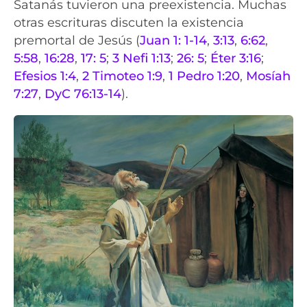
Satanás tuvieron una preexistencia. Muchas
otras escrituras discuten la existencia
premortal de Jesús (
Juan 1: 1-14
,
3:13
,
6:62
,
5:58
,
16:28
,
17: 5
;
3 Nefi 1:13
;
26: 5
;
Éter 3:16
;
Efesios 1:4
,
2 Timoteo 1:9
,
1 Pedro 1:20
,
Mosíah
7:27
,
DyC 76:13-14
).