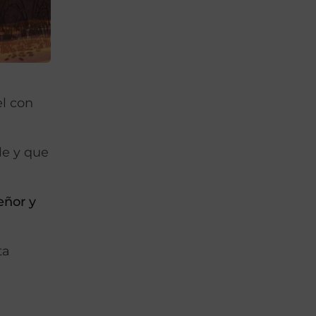
el con
le y que
eñor y
ta