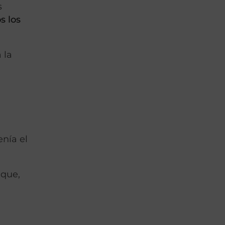
s
s los
 la
enía el
 que,