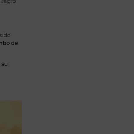
ilagro
sido
umbo de
 su