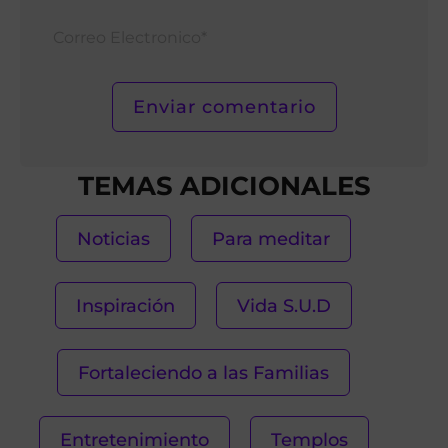
Corr
Elect
TEMAS ADICIONALES
Noticias
Para meditar
Inspiración
Vida S.U.D
Fortaleciendo a las Familias
Entretenimiento
Templos