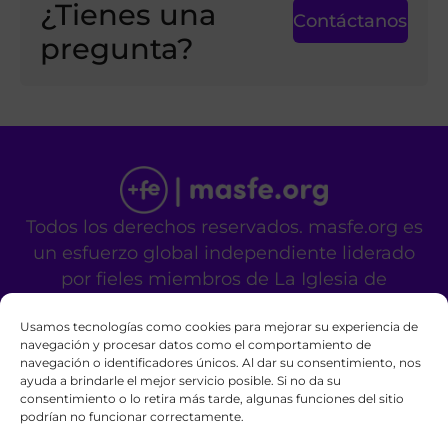
¿Tienes una
Contáctanos
pregunta?
Todos los derechos reservados. masfe.org es
un esfuerzo global independiente liderado
por fieles miembros de La Iglesia de
Jesucristo de los Santos de los Últimos Días.
Usamos tecnologías como cookies para mejorar su experiencia de
No es un sitio oficial de la mencionada
navegación y procesar datos como el comportamiento de
organización religiosa.
navegación o identificadores únicos. Al dar su consentimiento, nos
Contáctanos
Privacy Policy
Cookie Policy
ayuda a brindarle el mejor servicio posible. Si no da su
consentimiento o lo retira más tarde, algunas funciones del sitio
podrían no funcionar correctamente.