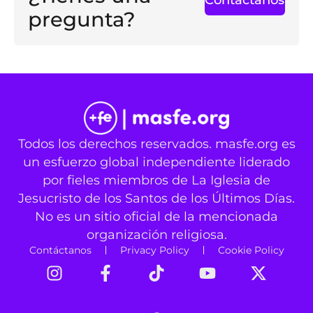
pregunta?
Todos los derechos reservados. masfe.org es
un esfuerzo global independiente liderado
por fieles miembros de La Iglesia de
Jesucristo de los Santos de los Últimos Días.
No es un sitio oficial de la mencionada
organización religiosa.
Contáctanos
Privacy Policy
Cookie Policy