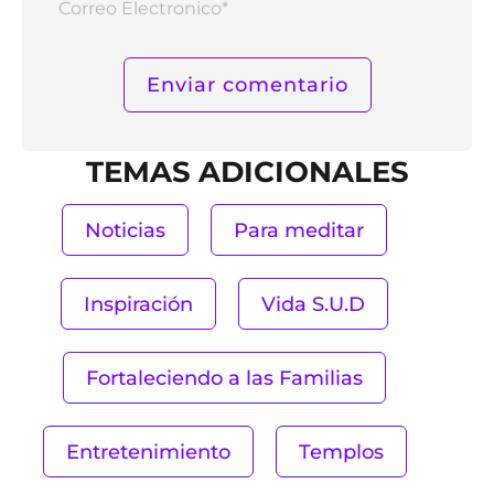
Elect
TEMAS ADICIONALES
Noticias
Para meditar
Inspiración
Vida S.U.D
Fortaleciendo a las Familias
Entretenimiento
Templos