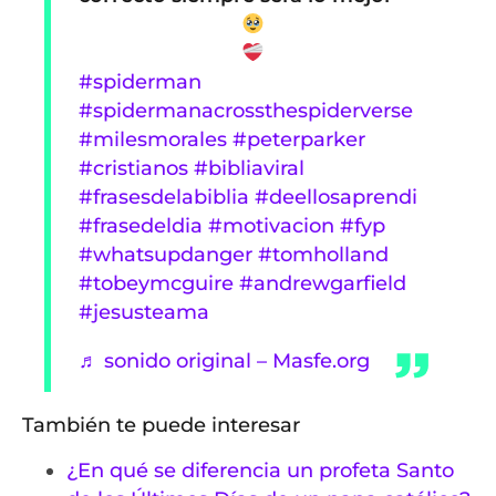
#spiderman
#spidermanacrossthespiderverse
#milesmorales
#peterparker
#cristianos
#bibliaviral
#frasesdelabiblia
#deellosaprendi
#frasedeldia
#motivacion
#fyp
#whatsupdanger
#tomholland
#tobeymcguire
#andrewgarfield
#jesusteama
♬ sonido original – Masfe.org
También te puede interesar
¿En qué se diferencia un profeta Santo