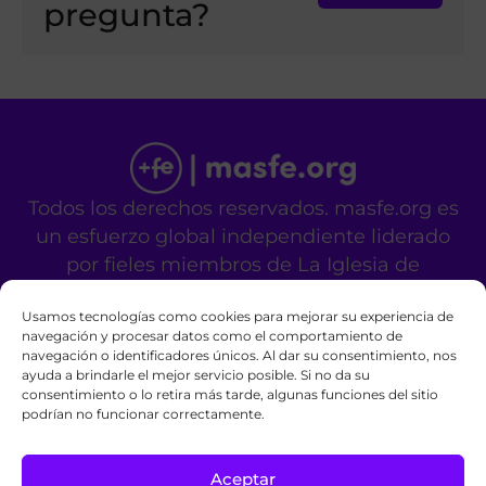
pregunta?
Todos los derechos reservados. masfe.org es
un esfuerzo global independiente liderado
por fieles miembros de La Iglesia de
Jesucristo de los Santos de los Últimos Días.
Usamos tecnologías como cookies para mejorar su experiencia de
No es un sitio oficial de la mencionada
navegación y procesar datos como el comportamiento de
organización religiosa.
navegación o identificadores únicos. Al dar su consentimiento, nos
Contáctanos
Privacy Policy
Cookie Policy
ayuda a brindarle el mejor servicio posible. Si no da su
consentimiento o lo retira más tarde, algunas funciones del sitio
podrían no funcionar correctamente.
Aceptar