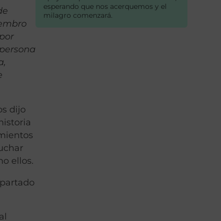
esperando que nos acerquemos y el
de
milagro comenzará.
iembro
 por
 persona
a,
e
s dijo
historia
imientos
cuchar
o ellos.
apartado
al