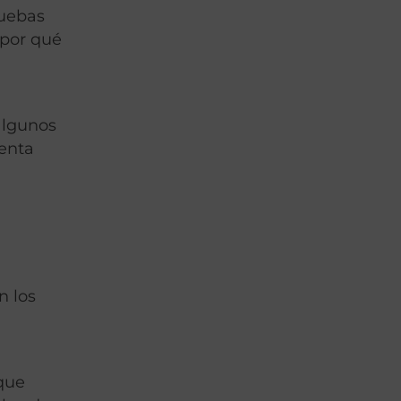
ruebas
 por qué
algunos
uenta
n los
que