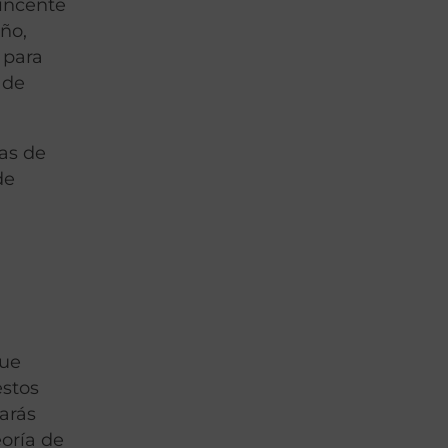
incente
año,
 para
 de
cas de
de
que
estos
arás
eoría de