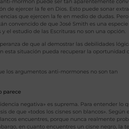
o anti-mormón puede ser tan aparentemente conv
n de ejercer la fe en Dios. Esto puede sonar extr
iencias que ejercen la fe en medio de dudas. Pero
 están convencido de que José Smith es una especie
s y el estudio de las Escrituras no son una opción.
 esperanza de que al demostrar las debilidades lógi
 esta situación pueda recuperar la oportunidad 
 que los argumentos anti-mormones no son tan
o parece
videncia negativa» es suprema. Para entender lo 
esis de que «todos los cisnes son blancos». Según 
 blancos encuentres, porque nunca realmente prob
mbargo, en cuanto encuentres un cisne negro, la t