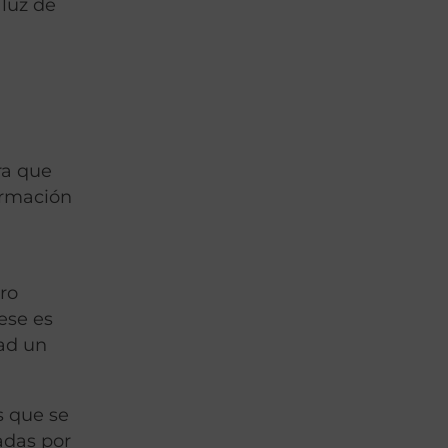
 luz de
ra que
ormación
ro
 ese es
dad un
s que se
adas por