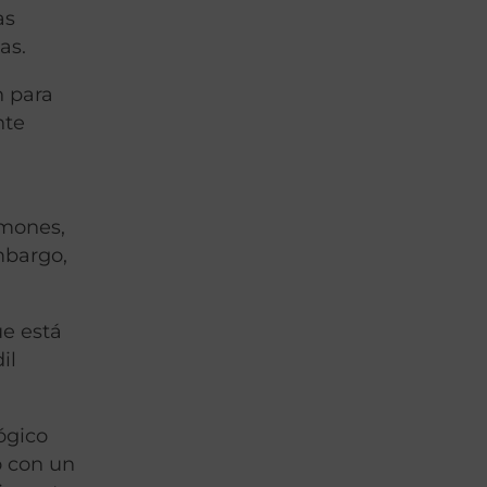
as
as.
n para
nte
s
rmones,
mbargo,
ue está
il
lógico
o con un