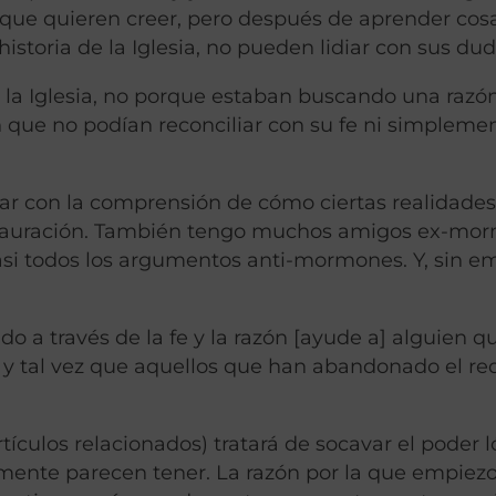
s que quieren creer, pero después de aprender cos
storia de la Iglesia, no pueden lidiar con sus dud
la Iglesia, no porque estaban buscando una razó
n que no podían reconciliar con su fe ni simpleme
har con la comprensión de cómo ciertas realidade
Restauración. También tengo muchos amigos ex-mo
casi todos los argumentos anti-mormones. Y, sin e
o a través de la fe y la razón [ayude a] alguien q
 y tal vez que aquellos que han abandonado el red
rtículos relacionados) tratará de socavar el poder 
ente parecen tener. La razón por la que empiez