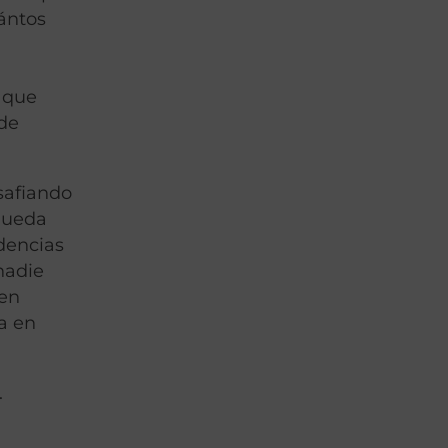
uántos
 que
 de
esafiando
squeda
dencias
nadie
 en
va en
.