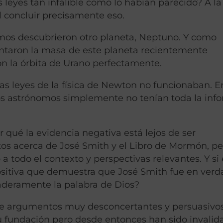
eyes tan infalible como lo habían parecido? A la
il concluir precisamente eso.
mos descubrieron otro planeta, Neptuno. Y como
ntaron la masa de este planeta recientemente
on la órbita de Urano perfectamente.
las leyes de la física de Newton no funcionaban. E
os astrónomos simplemente no tenían toda la inf
qué la evidencia negativa está lejos de ser
os acerca de José Smith y el Libro de Mormón, pe
a todo el contexto y perspectivas relevantes. Y si
positiva que demuestra que José Smith fue en ver
aderamente la palabra de Dios?
 de argumentos muy desconcertantes y persuasivo
su fundación pero desde entonces han sido invalid