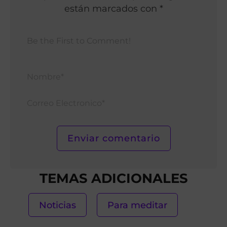
están marcados con *
Nomb
Corr
Elect
TEMAS ADICIONALES
Noticias
Para meditar