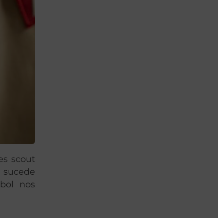
es scout
é sucede
bol nos