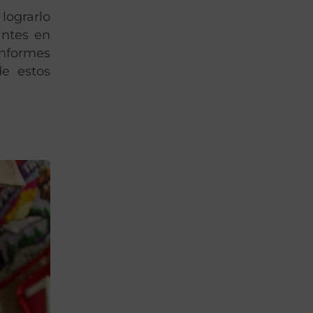
lograrlo
antes en
informes
de estos