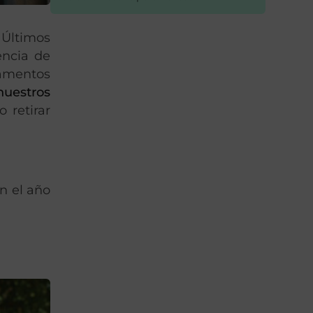
 Últimos
encia de
damentos
nuestros
 retirar
n el año