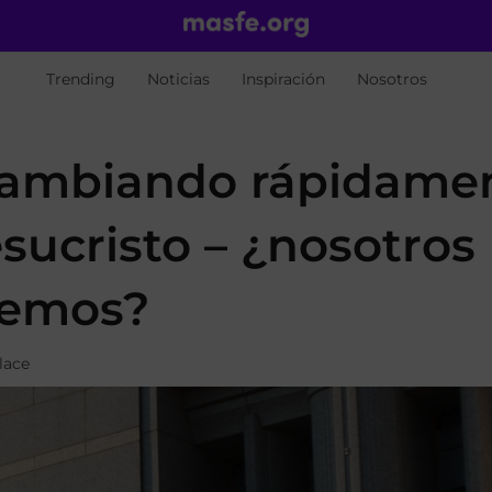
Trending
Noticias
Inspiración
Nosotros
 cambiando rápidame
esucristo – ¿nosotros
remos?
lace