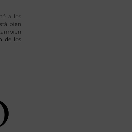
tó a los
stá bien
 también
o de los