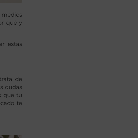
n medios
r qué y
er estas
trata de
as dudas
s que tu
ocado te