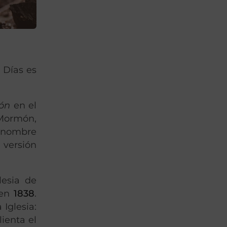
 Días es
ón
en el
 Mormón,
renombre
 versión
lesia de
 en
1838
.
 Iglesia:
ienta el