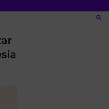
zar
esia