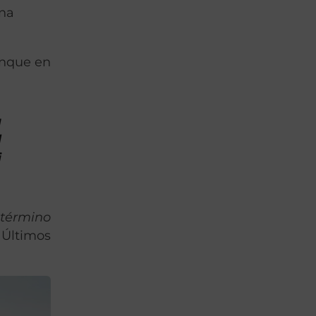
una
unque en
a
l
i
l
término
 Últimos