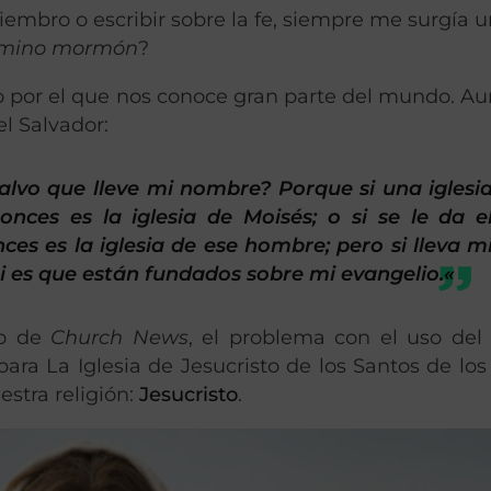
iembro o escribir sobre la fe, siempre me surgía 
rmino mormón
?
o por el que nos conoce gran parte del mundo. A
el Salvador:
alvo que lleve mi nombre? Porque si una iglesi
nces es la iglesia de Moisés; o si se le da e
s es la iglesia de ese hombre; pero si lleva m
si es que están fundados sobre mi evangelio.
«
lo de
Church News
, el problema con el uso de
a La Iglesia de Jesucristo de los Santos de los
estra religión:
Jesucristo
.