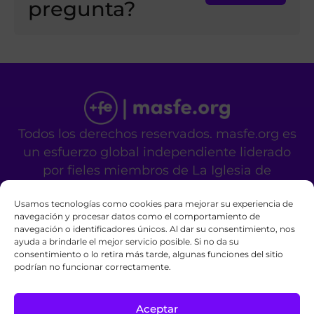
pregunta?
Todos los derechos reservados. masfe.org es
un esfuerzo global independiente liderado
por fieles miembros de La Iglesia de
Jesucristo de los Santos de los Últimos Días.
Usamos tecnologías como cookies para mejorar su experiencia de
No es un sitio oficial de la mencionada
navegación y procesar datos como el comportamiento de
organización religiosa.
navegación o identificadores únicos. Al dar su consentimiento, nos
Contáctanos
Privacy Policy
Cookie Policy
ayuda a brindarle el mejor servicio posible. Si no da su
consentimiento o lo retira más tarde, algunas funciones del sitio
podrían no funcionar correctamente.
Aceptar