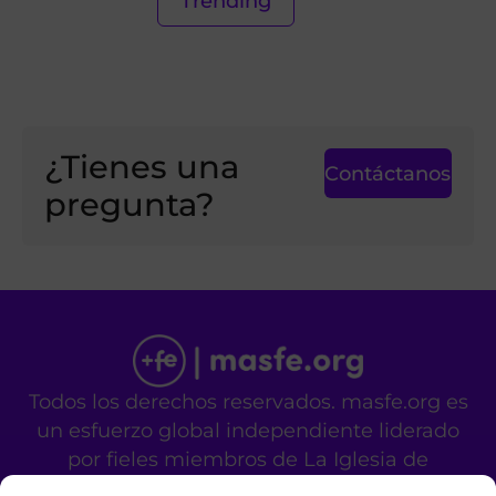
Trending
¿Tienes una
Contáctanos
pregunta?
Todos los derechos reservados. masfe.org es
un esfuerzo global independiente liderado
por fieles miembros de La Iglesia de
Jesucristo de los Santos de los Últimos Días.