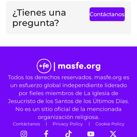
¿Tienes una
Contáctanos
pregunta?
Todos los derechos reservados. masfe.org es
un esfuerzo global independiente liderado
por fieles miembros de La Iglesia de
Jesucristo de los Santos de los Últimos Días.
No es un sitio oficial de la mencionada
organización religiosa.
Contáctanos
Privacy Policy
Cookie Policy