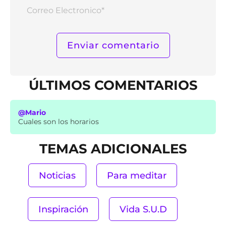
Corr
Elect
ÚLTIMOS COMENTARIOS
@Mario
Cuales son los horarios
TEMAS ADICIONALES
Noticias
Para meditar
Inspiración
Vida S.U.D