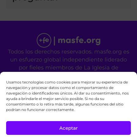
Todos los derechos reservados. masfe.org es
un esfuerzo global independiente liderado
por fieles miembros de La Iglesia de
Jesucristo de los Santos de los Últimos Días.
Usamos tecnologías como cookies para mejorar su experiencia de
No es un sitio oficial de la mencionada
navegación y procesar datos como el comportamiento de
organización religiosa.
navegación o identificadores únicos. Al dar su consentimiento, nos
Contáctanos
Privacy Policy
Cookie Policy
ayuda a brindarle el mejor servicio posible. Si no da su
consentimiento o lo retira más tarde, algunas funciones del sitio
podrían no funcionar correctamente.
Aceptar